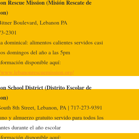
on Rescue Mission (Misión Rescate de
on)
Bitner Boulevard, Lebanon PA
73-2301
 dominical: alimentos calientes servidos casi
los domingos del año a las 5pm
formación disponible aquí:
//www.lebanonrescuemission.org/
n School District (Distrito Escolar de
on)
outh 8th Street, Lebanon, PA | 717-273-9391
no y almuerzo gratuito servido para todos los
antes durante el año escolar
formación disponible aquí: