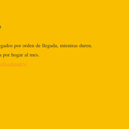
0
egados por orden de llegada, mientras duren.
a por hogar al mes.
m/foodpantry/