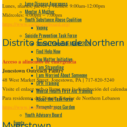
Lyme Disease Awareness
Lunes, martes, jueves y viernes: 9:00am-12:00pm
Mentor A Mother
Miércoles: 4:00pm – 7:00pm
Youth Substance Abuse Coalition
https://www.caringcupboard.org/
Vaping
Suicide Prevention Task Force
Distrito Escolar de Norther
Suicide Prevention Month 2026
Find Help Now
You Matter Initiative
Acceso a alimentos de emergencia
I am Struggling
Jonestown Outreach Pantry
I am Worried About Someone
48 West Market Street, Jonestown, PA | 717-820-5240
QPR Training
Visite el enlace web o llame para la distribución del calend
Mental Health First Aid Training
Para residentes del Distrito Escolar de Northern Lebanon
About the Task Force
https://www.joypantry.org/
Remembrance Garden
Youth Advisory Board
Myerstown
Events