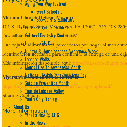
Aging Your Way Festival
Event Schedule
Mission Church (Iglesia Misión)
Sponsors & Exhibitors
101 S. Railroad Street Myerstown, PA 17067 | 717-208-285
Better Together Summit
Cultural Diversity Conference
Dos sábados al mes: 9:00-10:00 AM
Healthy Kids Day
Una caja de alimentos no perecederos por hogar al mes entr
Hunger & Homelessness Awareness Week
Identificación necesaria para confirmar la entrega de una caj
Lebanon Walks
Más información disponible aquí:
https://mission-church.co
Mental Health Awareness Month
National Health Care Decisions Day
Myerstown Church of the Brethren
Suicide Prevention Month
https://myerstowncob.org/missions/sharing-cupboard/
Tour de Lebanon Valley
Sharing Cupboard
Youth Only Fishing
About Us
More Information
What’s New @ CHC
In the News
Behavioral Health Action Team