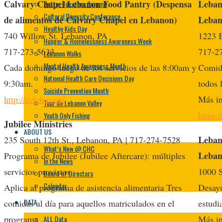
Calvary Chapel Lebanon Food Pantry (Despensa
Leban
Better Together Summit
Cultural Diversity Conference
de alimentos de Calvary Chapel en Lebanon)
Leban
Healthy Kids Day
740 Willow St. Lebanon, PA
1223 
Hunger & Homelessness Awareness Week
717-273-5633
717-2
Lebanon Walks
Mental Health Awareness Month
Cada domingo luego de los servicios de las 8:00am y
Comida
National Health Care Decisions Day
9:30am.
todos 
Suicide Prevention Month
http://ccleb.com/
Más in
Tour de Lebanon Valley
https:
Youth Only Fishing
Jubilee Ministries
ABOUT US
Lebano
235 South 12th St., Lebanon, PA | 717-274-7528
What’s New @ CHC
Leban
Programa de Jubilee (Jubilee Aftercare): múltiples
In the News
servicios provistos.
1000 S
Board of Directors
Calendar
Aplica al programa de asistencia alimentaria Tres
Desayu
DATA
comidas al día para aquellos matriculados en el
estudi
programa
Más in
ALL Data