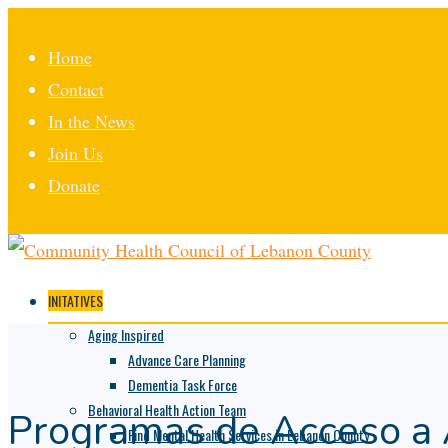
Home
Contact
In the News
Join Us
Donate
INITATIVES
Aging Inspired
Advance Care Planning
Dementia Task Force
Behavioral Health Action Team
Programas de Acceso a
Find Mental Health Services in Lebanon County