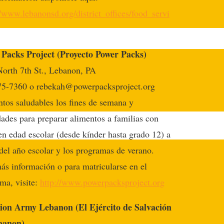
//www.lebanonsd.org/district_offices/food_servi
 Packs Project (Proyecto Power Packs)
orth 7th St., Lebanon, PA
75-7360 o rebekah@powerpacksproject.org
tos saludables los fines de semana y
dades para preparar alimentos a familias con
en edad escolar (desde kínder hasta grado 12) a
 del año escolar y los programas de verano.
ás información o para matricularse en el
ma, visite:
http://www.powerpacksproject.org
tion Army Lebanon (El Ejército de Salvación
banon)