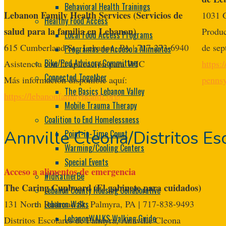
Behavioral Health Trainings
Lebanon Family Health Services (Servicios de
1031 G
Healthy Food Access
salud para la familia en Lebanon)
Produc
Local Food Access Programs
615 Cumberland St., Lebanon, PA | 717-273-6940
de sep
Programas de Acceso a Alimentos
Bike/Ped Advisory Committee
Asistencia con la aplicación para WIC
https:
Connected Together
Más información disponible aquí:
pennsy
The Basics Lebanon Valley
https://lebanonfamilyhealth.org/
Mobile Trauma Therapy
Coalition to End Homelessness
Annville Cleona/Distritos E
Point-in-Time Count
Warming/Cooling Centers
Special Events
Acceso a alimentos de emergencia
#IdRatherBe
The Caring Cupboard (El gabinete para cuidados)
Lebanon County Housing Collaborative
131 North Railroad St, Palmyra, PA | 717-838-9493
Lebanon Walks
LebanonWALKS Walking Guide
Distritos Escolares de Palmyra, Annville Cleona