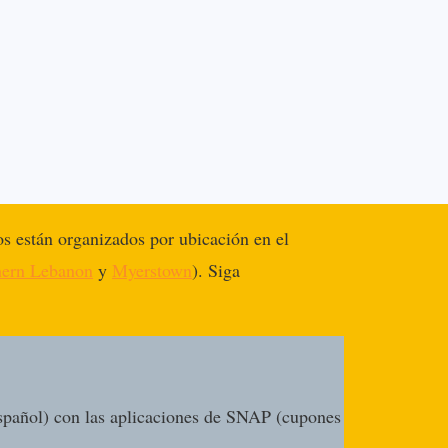
os están organizados por ubicación en el
hern Lebanon
y
Myerstown
). Siga
 Español) con las aplicaciones de SNAP (cupones