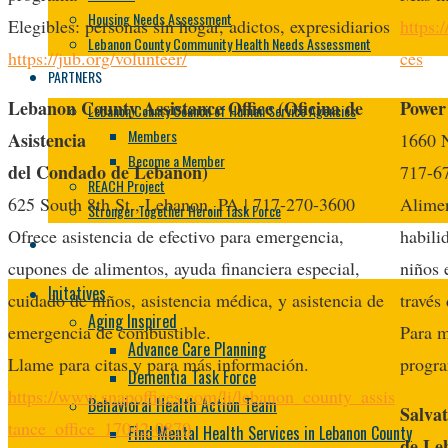
Housing Needs Assessment
Elegibles: personas sin hogar, adictos, expresidiarios
https:
Lebanon County Community Health Needs Assessment
https://jub.org/volunteer/
ces
PARTNERS
Lebanon County Assistance Office (Oficina de
Power
Lebanon County Council of Human Service Agencies
Members
Asistencia
1660 N
Become a Member
del Condado de Lebanon)
717-6
REACH Project
625 South 8th St., Lebanon, PA | 717-270-3600
Alimen
Stronger Together Heroin Task Force
Ofrece asistencia de efectivo para emergencia,
habili
cupones de alimentos, ayuda financiera especial,
niños 
Initatives
cuidado de niños, asistencia médica, y asistencia de
través
Aging Inspired
emergencia de combustible.
Para m
Advance Care Planning
Llame para citas y para más información.
progra
Dementia Task Force
https://www.snapoffices.com/li/lebanon_county_assis
Behavioral Health Action Team
Salva
tance_office_17042-0870
Find Mental Health Services in Lebanon County
de Le